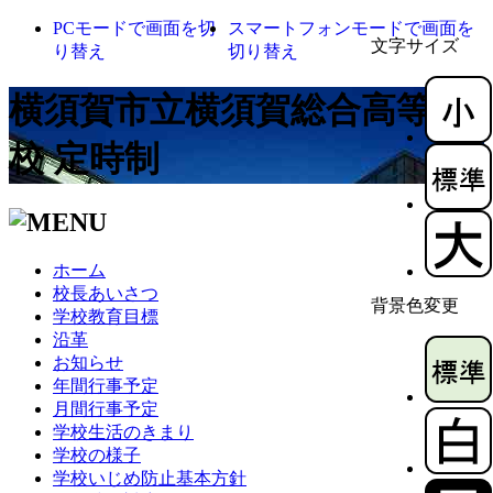
PCモードで画面を切
スマートフォンモードで画面を
文字サイズ
り替え
切り替え
横須賀市立横須賀総合高等学
校 定時制
ホーム
校長あいさつ
背景色変更
学校教育目標
沿革
お知らせ
年間行事予定
月間行事予定
学校生活のきまり
学校の様子
学校いじめ防止基本方針